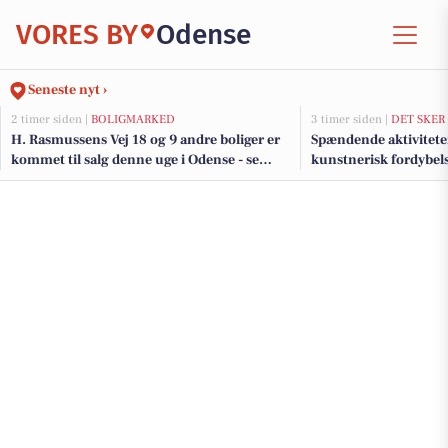
VORES BY
Odense
Seneste nyt ›
2 timer siden |
BOLIGMARKED
3 timer siden |
DET SKER
H. Rasmussens Vej 18 og 9 andre boliger er
Spændende aktiviteter
kommet til salg denne uge i Odense - se
kunstnerisk fordybelse
boligerne her.