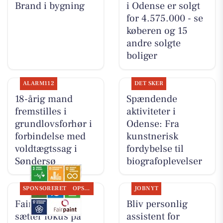
Brand i bygning
i Odense er solgt
for 4.575.000 - se
køberen og 15
andre solgte
boliger
ALARM112
DET SKER
18-årig mand
Spændende
fremstilles i
aktiviteter i
grundlovsforhør i
Odense: Fra
forbindelse med
kunstnerisk
voldtægtssag i
fordybelse til
Søndersø
biografoplevelser
SPONSORERET
OPSLAGSTAVLEN
JOBNYT
Fairpaint ApS
Bliv personlig
sætter fokus på
assistent for