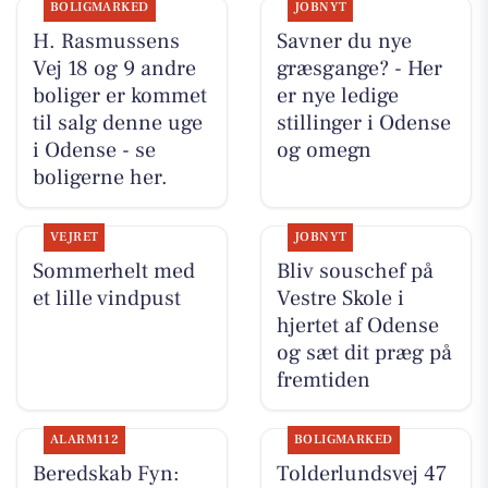
BOLIGMARKED
JOBNYT
H. Rasmussens
Savner du nye
Vej 18 og 9 andre
græsgange? - Her
boliger er kommet
er nye ledige
til salg denne uge
stillinger i Odense
i Odense - se
og omegn
boligerne her.
VEJRET
JOBNYT
Sommerhelt med
Bliv souschef på
et lille vindpust
Vestre Skole i
hjertet af Odense
og sæt dit præg på
fremtiden
ALARM112
BOLIGMARKED
Beredskab Fyn:
Tolderlundsvej 47