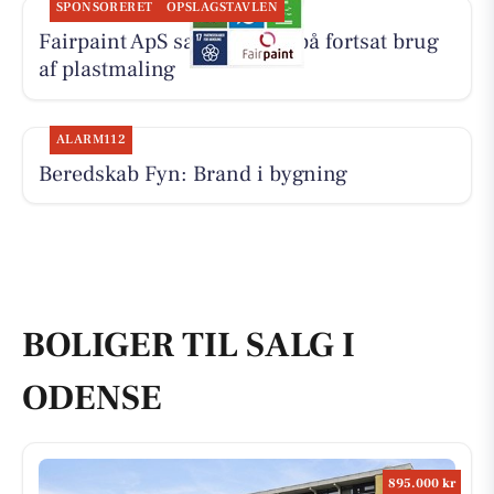
SPONSORERET
OPSLAGSTAVLEN
Fairpaint ApS sætter fokus på fortsat brug
af plastmaling
ALARM112
Beredskab Fyn: Brand i bygning
BOLIGER TIL SALG I
ODENSE
895.000 kr