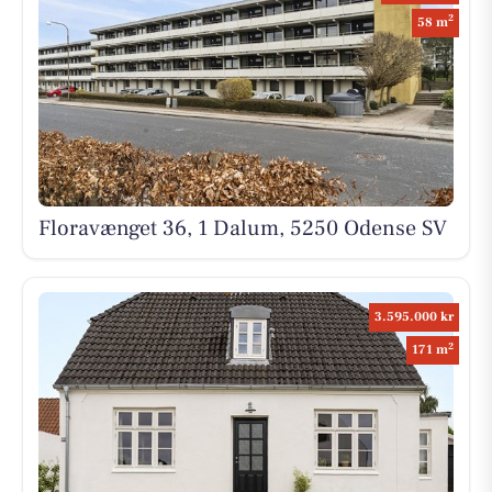
2
58 m
Floravænget 36, 1 Dalum, 5250 Odense SV
3.595.000 kr
2
171 m