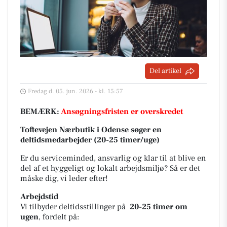
Del artikel
Fredag d. 05. jun. 2026 - kl. 15:57
BEMÆRK:
Ansøgningsfristen er overskredet
Toftevejen Nærbutik i Odense søger en
deltidsmedarbejder (20-25 timer/uge)
Er du serviceminded, ansvarlig og klar til at blive en
del af et hyggeligt og lokalt arbejdsmiljø? Så er det
måske dig, vi leder efter!
Arbejdstid
Vi tilbyder deltidsstillinger på
20-25 timer om
ugen
, fordelt på: