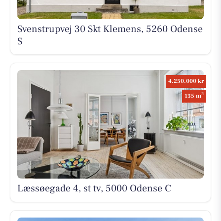
Svenstrupvej 30 Skt Klemens, 5260 Odense
S
4.250.000 kr
2
135 m
Læssøegade 4, st tv, 5000 Odense C