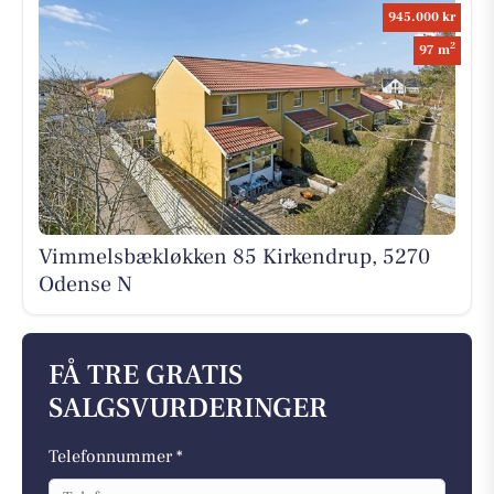
945.000 kr
2
97 m
Vimmelsbækløkken 85 Kirkendrup, 5270
Odense N
FÅ TRE GRATIS
SALGSVURDERINGER
Telefonnummer *