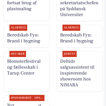
fortsat brug af
sekretariatschefen
plastmaling
på Syddansk
Universitet
ALARM112
ALARM112
Beredskab Fyn:
Beredskab Fyn:
Brand i bygning
Brand i bygning
DET SKER
JOBNYT
Blomsterfestival
Deltids
og fællesskab i
salgsassistent til
Tarup Center
inspirerende
showroom hos
NIMARA
SPONSORERET
OPSLAGSTAVLEN
Nyt fra Fairpaint