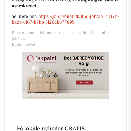
Ansøgningsfrist: 01-07-2026;
- ansøgningsfristen er
overskredet
Se mere her:
https://job.jobnet.dk/find-job/2a1cb17b-
ba2e-4f67-b8be-5f26ab67769b
Data er automatisk hentet fra eksterne kilder, herunder
JobNet.
Kilde: JobNet
Få lokale nyheder GRATIS