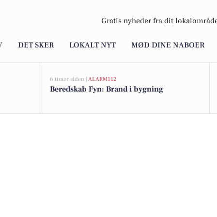
Gratis nyheder fra
dit
lokalområde
V
DET SKER
LOKALT NYT
MØD DINE NABOER
6 timer siden |
ALARM112
Beredskab Fyn: Brand i bygning