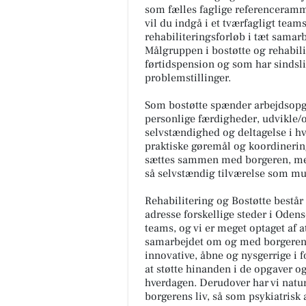
som fælles faglige referenceramm
vil du indgå i et tværfagligt tea
rehabiliteringsforløb i tæt sama
Målgruppen i bostøtte og rehabilit
førtidspension og som har sindsli
problemstillinger.
Som bostøtte spænder arbejdsopgav
personlige færdigheder, udvikle/op
selvstændighed og deltagelse i hve
praktiske gøremål og koordineri
sættes sammen med borgeren, men f
så selvstændig tilværelse som mu
Rehabilitering og Bostøtte består
adresse forskellige steder i Odens
teams, og vi er meget optaget af a
samarbejdet om og med borgeren, a
innovative, åbne og nysgerrige i f
at støtte hinanden i de opgaver 
hverdagen. Derudover har vi natur
borgerens liv, så som psykiatrisk