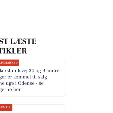
ST LÆSTE
TIKLER
LIGMARKED
kerslundsvej 30 og 9 andre
ger er kommet til salg
e uge i Odense - se
gerne her.
ARM112