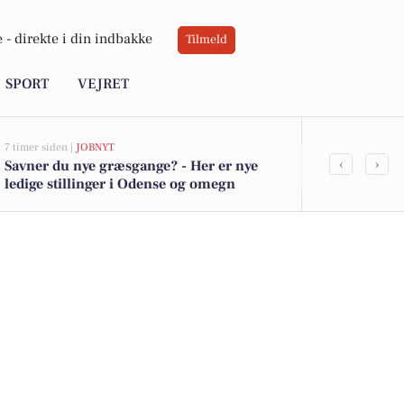
 -
direkte i din indbakke
Tilmeld
SPORT
VEJRET
7 timer siden |
JOBNYT
9 timer siden |
D
‹
›
Savner du nye græsgange? - Her er nye
Blomsterfest
ledige stillinger i Odense og omegn
Center