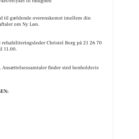
cykel/elcykel til rådighed
ld til gældende overenskomst imellem din
aftaler om Ny Løn.
d rehabiliteringsleder Christel Borg på 21 26 70
l 11.00.
. Ansættelsessamtaler finder sted henholdsvis
EN: