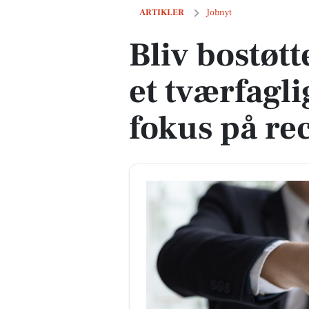
Bliv bostøttemedarbejder i et tværfagl
ARTIKLER
Jobnyt
Bliv bostøt
et tværfagl
fokus på re