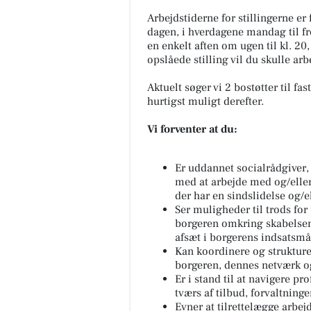
Arbejdstiderne for stillingerne er
dagen, i hverdagene mandag til f
en enkelt aften om ugen til kl. 20
opslåede stilling vil du skulle arb
Aktuelt søger vi 2 bostøtter til fas
hurtigst muligt derefter.
Vi forventer at du:
Er uddannet socialrådgiver, 
med at arbejde med og/eller
der har en sindslidelse og/e
Ser muligheder til trods fo
borgeren omkring skabelsen 
afsæt i borgerens indsatsmå
Kan koordinere og struktur
borgeren, dennes netværk o
Er i stand til at navigere p
tværs af tilbud, forvaltninge
Evner at tilrettelægge arbej