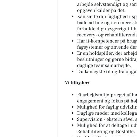
arbejde selvstændigt og sam
opgaven kalder på det.
Kan sætte din faglighed i sp
både ad hoc og i en mere str
forholde dig nysgerrigt til 
recovery- og rehabiliterende
Har it-kompetencer på bruge
fagsystemer og anvende de
Er en holdspiller, der arbejde
beslutninger og gerne bidra
daglige teamsamarbejde.
Du kan cykle til og fra opga
Vi tilbyder:
Et arbejdsmiljø præget af høj
engagement og fokus på høj 
Mulighed for faglig udviklin
Daglige møder med kollega
Supervision - ekstern såvel 
Mulighed for at deltage i ud
Rehabilitering og Bostøtte.