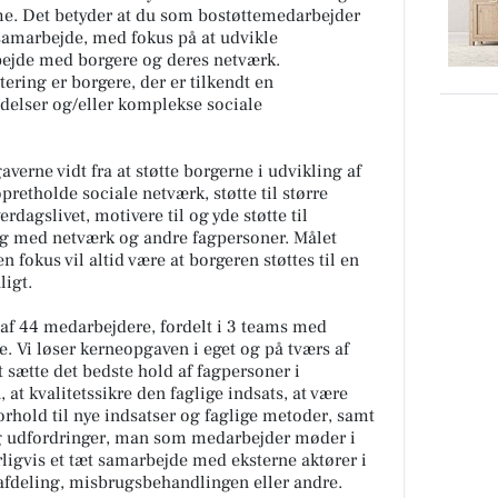
e. Det betyder at du som bostøttemedarbejder
msamarbejde, med fokus på at udvikle
rbejde med borgere og deres netværk.
ering er borgere, der er tilkendt en
delser og/eller komplekse sociale
erne vidt fra at støtte borgerne i udvikling af
retholde sociale netværk, støtte til større
rdagslivet, motivere til og yde støtte til
ng med netværk og andre fagpersoner. Målet
okus vil altid være at borgeren støttes til en
ligt.
 af 44 medarbejdere, fordelt i 3 teams med
e. Vi løser kerneopgaven i eget og på tværs af
t sætte det bedste hold af fagpersoner i
t kvalitetssikre den faglige indsats, at være
orhold til nye indsatser og faglige metoder, samt
og udfordringer, man som medarbejder møder i
ligvis et tæt samarbejde med eksterne aktører i
 afdeling, misbrugsbehandlingen eller andre.