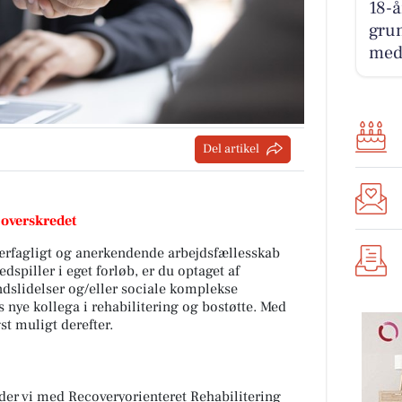
18-å
grun
med
Del artikel
 overskredet
værfagligt og anerkendende arbejdsfællesskab
spiller i eget forløb, er du optaget af
slidelser og/eller sociale komplekse
 nye kollega i rehabilitering og bostøtte. Med
gst muligt derefter.
jder vi med Recoveryorienteret Rehabilitering