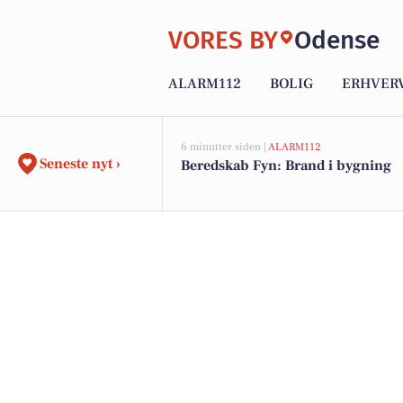
VORES BY
Odense
ALARM112
BOLIG
ERHVER
6 minutter siden |
ALARM112
Seneste nyt ›
Beredskab Fyn: Brand i bygning