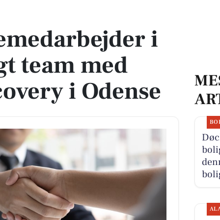
igt team med fokus på recovery i Odense
temedarbejder i
igt team med
ME
covery i Odense
AR
BO
Døc
boli
denn
boli
AL