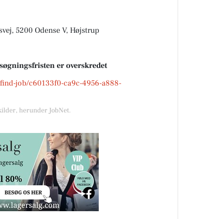
svej, 5200 Odense V, Højstrup
nsøgningsfristen er overskredet
k/find-job/c60133f0-ca9c-4956-a888-
kilder, herunder JobNet.