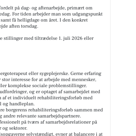
 fordelt på dag- og aftenarbejde, primært om
redag. For tiden arbejder man som udgangspunkt
, samt få helligdage om året. I den konkret
ejde aften torsdag.
te stillinger med tiltrædelse 1. juli 2026 eller
ergoterapeut eller sygeplejerske. Gerne erfaring
 stor interesse for at arbejde med mennesker,
ller komplekse sociale problemstillinger.
r udfordringer, og er optaget af samarbejdet med
af et individuelt rehabiliteringsforløb med
l og handleplan.
ere borgerens rehabiliteringsforløb sammen med
g andre relevante samarbejdspartnere.
rofessionelt på tværs af samarbejdsrelationer på
r og sektorer.
dsopgaverne selvstændigt, evner at balancere i at