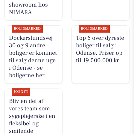
showroom hos
NIMARA
BOLIGMARKED
BOLIGMARKED
Døckerslundsvej
Top 6 over dyreste
30 og 9 andre
boliger til salg i
boliger er kommet
Odense. Priser op
til salg denne uge
til 19.500.000 kr
i Odense - se
boligerne her.
JOBNYT
Bliv en del af
vores team som
sygeplejerske i en
fleksibel og
smilende