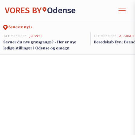
VORES BY
Odense
Seneste nyt ›
13 timer siden |
JOBNYT
15 timer siden |
ALARM11
Savner du nye græsgange? - Her er nye
Beredskab Fyn: Brand
ledige stillinger i Odense og omegn