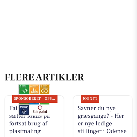
FLERE ARTIKLER
SPONSORERET
OPSLAGSTAVLEN
JOBNYT
Fairpaint ApS
Savner du nye
sætter fokus på
græsgange? - Her
fortsat brug af
er nye ledige
plastmaling
stillinger i Odense