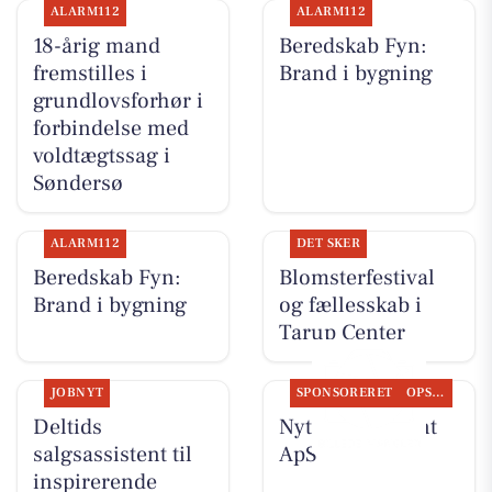
ALARM112
ALARM112
18-årig mand
Beredskab Fyn:
fremstilles i
Brand i bygning
grundlovsforhør i
forbindelse med
voldtægtssag i
Søndersø
ALARM112
DET SKER
Beredskab Fyn:
Blomsterfestival
Brand i bygning
og fællesskab i
Tarup Center
JOBNYT
SPONSORERET
OPSLAGSTAVLEN
Deltids
Nyt fra Fairpaint
salgsassistent til
ApS
inspirerende