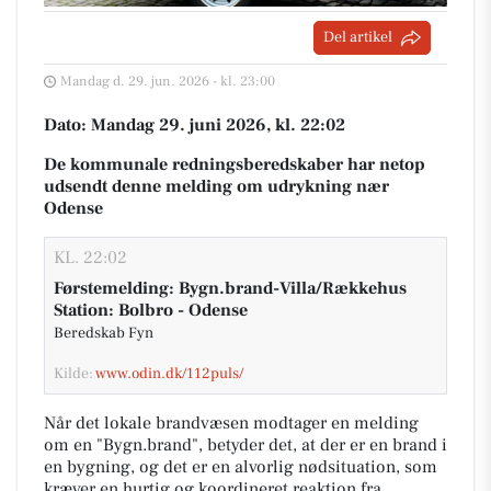
Del artikel
Mandag d. 29. jun. 2026 - kl. 23:00
Dato: Mandag 29. juni 2026, kl. 22:02
De kommunale redningsberedskaber har netop
udsendt denne melding om udrykning nær
Odense
KL. 22:02
Førstemelding: Bygn.brand-Villa/Rækkehus
Station: Bolbro - Odense
Beredskab Fyn
Kilde:
www.odin.dk/112puls/
Når det lokale brandvæsen modtager en melding
om en "Bygn.brand", betyder det, at der er en brand i
en bygning, og det er en alvorlig nødsituation, som
kræver en hurtig og koordineret reaktion fra