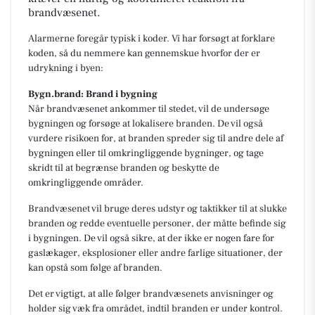
brandvæsenet.
Alarmerne foregår typisk i koder. Vi har forsøgt at forklare
koden, så du nemmere kan gennemskue hvorfor der er
udrykning i byen:
Bygn.brand: Brand i bygning
Når brandvæsenet ankommer til stedet, vil de undersøge
bygningen og forsøge at lokalisere branden. De vil også
vurdere risikoen for, at branden spreder sig til andre dele af
bygningen eller til omkringliggende bygninger, og tage
skridt til at begrænse branden og beskytte de
omkringliggende områder.
Brandvæsenet vil bruge deres udstyr og taktikker til at slukke
branden og redde eventuelle personer, der måtte befinde sig
i bygningen. De vil også sikre, at der ikke er nogen fare for
gaslækager, eksplosioner eller andre farlige situationer, der
kan opstå som følge af branden.
Det er vigtigt, at alle følger brandvæsenets anvisninger og
holder sig væk fra området, indtil branden er under kontrol.