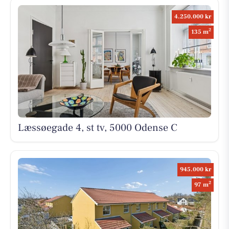
4.250.000 kr
2
135 m
Læssøegade 4, st tv, 5000 Odense C
945.000 kr
2
97 m