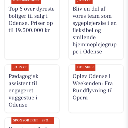
Top 6 over dyreste
Bliv en del af
boliger til salg i
vores team som
Odense. Priser op
sygeplejerske i en
til 19.500.000 kr
fleksibel og
smilende
hjemmeplejegrup
pe i Odense
JOBNYT
DET SKER
Pædagogisk
Oplev Odense i
assistent til
Weekenden: Fra
engageret
Rundflyvning til
vuggestue i
Opera
Odense
SPONSORERET
SPONSORERET INDHOLD