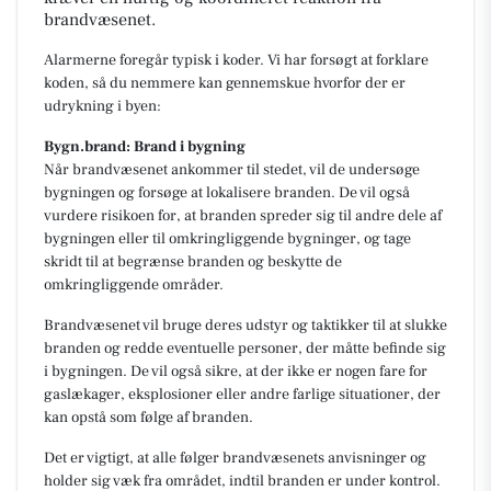
brandvæsenet.
Alarmerne foregår typisk i koder. Vi har forsøgt at forklare
koden, så du nemmere kan gennemskue hvorfor der er
udrykning i byen:
Bygn.brand: Brand i bygning
Når brandvæsenet ankommer til stedet, vil de undersøge
bygningen og forsøge at lokalisere branden. De vil også
vurdere risikoen for, at branden spreder sig til andre dele af
bygningen eller til omkringliggende bygninger, og tage
skridt til at begrænse branden og beskytte de
omkringliggende områder.
Brandvæsenet vil bruge deres udstyr og taktikker til at slukke
branden og redde eventuelle personer, der måtte befinde sig
i bygningen. De vil også sikre, at der ikke er nogen fare for
gaslækager, eksplosioner eller andre farlige situationer, der
kan opstå som følge af branden.
Det er vigtigt, at alle følger brandvæsenets anvisninger og
holder sig væk fra området, indtil branden er under kontrol.