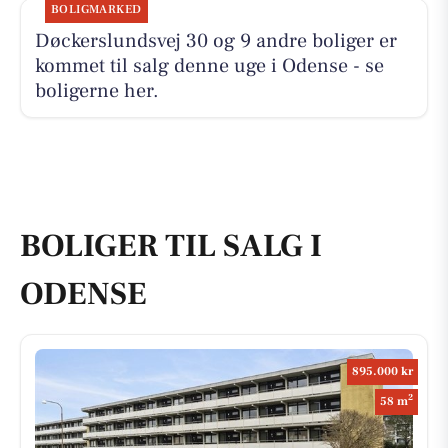
BOLIGMARKED
Døckerslundsvej 30 og 9 andre boliger er
kommet til salg denne uge i Odense - se
boligerne her.
BOLIGER TIL SALG I
ODENSE
895.000 kr
2
58 m