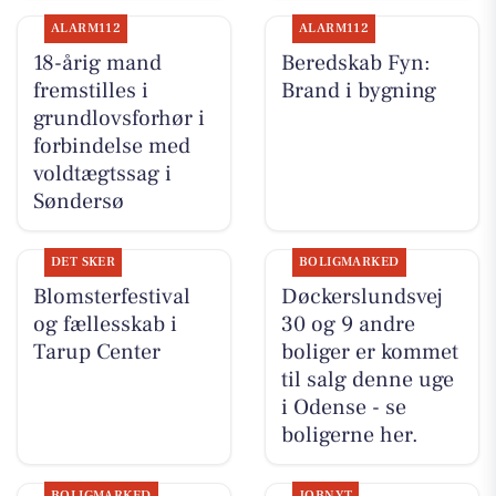
ALARM112
ALARM112
18-årig mand
Beredskab Fyn:
fremstilles i
Brand i bygning
grundlovsforhør i
forbindelse med
voldtægtssag i
Søndersø
DET SKER
BOLIGMARKED
Blomsterfestival
Døckerslundsvej
og fællesskab i
30 og 9 andre
Tarup Center
boliger er kommet
til salg denne uge
i Odense - se
boligerne her.
BOLIGMARKED
JOBNYT