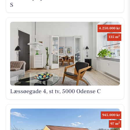
S
4.250.000 kr
2
135 m
Læssøegade 4, st tv, 5000 Odense C
945.000 kr
2
97 m