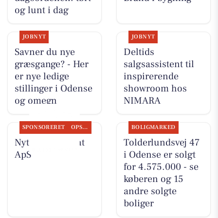
og lunt i dag
JOBNYT
JOBNYT
Savner du nye
Deltids
græsgange? - Her
salgsassistent til
er nye ledige
inspirerende
stillinger i Odense
showroom hos
og omegn
NIMARA
SPONSORERET
OPSLAGSTAVLEN
BOLIGMARKED
Nyt fra Fairpaint
Tolderlundsvej 47
ApS
i Odense er solgt
for 4.575.000 - se
køberen og 15
andre solgte
boliger