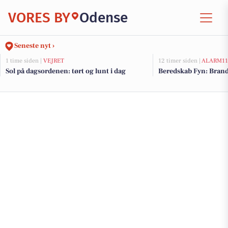
VORES BY
Odense
Seneste nyt ›
1 time siden |
VEJRET
12 timer siden |
ALARM11
Sol på dagsordenen: tørt og lunt i dag
Beredskab Fyn: Brand