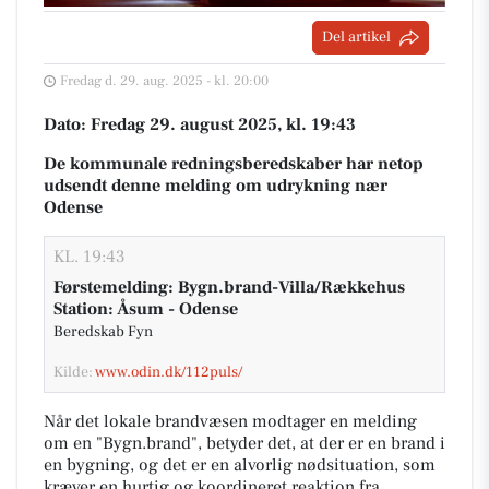
Del artikel
Fredag d. 29. aug. 2025 - kl. 20:00
Dato: Fredag 29. august 2025, kl. 19:43
De kommunale redningsberedskaber har netop
udsendt denne melding om udrykning nær
Odense
KL. 19:43
Førstemelding: Bygn.brand-Villa/Rækkehus
Station: Åsum - Odense
Beredskab Fyn
Kilde:
www.odin.dk/112puls/
Når det lokale brandvæsen modtager en melding
om en "Bygn.brand", betyder det, at der er en brand i
en bygning, og det er en alvorlig nødsituation, som
kræver en hurtig og koordineret reaktion fra