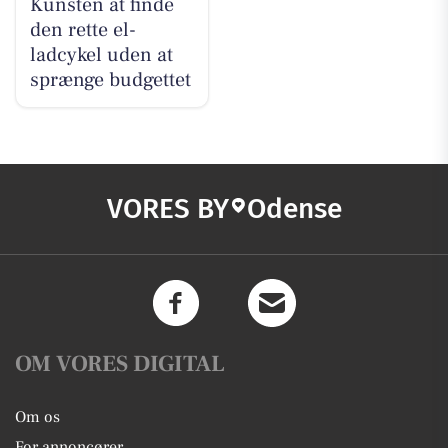
Kunsten at finde
den rette el-
ladcykel uden at
sprænge budgettet
VORES BY
Odense
OM VORES DIGITAL
Om os
For annoncører