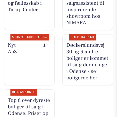
og fællesskab i
salgsassistent til
Tarup Center
inspirerende
showroom hos
NIMARA
SPONSORERET
OPSLAGSTAVLEN
BOLIGMARKED
Nyt fra Fairpaint
Døckerslundsvej
ApS
30 og 9 andre
boliger er kommet
til salg denne uge
i Odense - se
boligerne her.
BOLIGMARKED
Top 6 over dyreste
boliger til salg i
Odense. Priser op