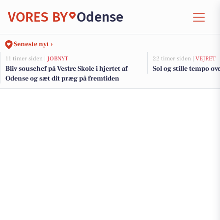
VORES BY
Odense
Seneste nyt ›
11 timer siden |
JOBNYT
22 timer siden |
VEJRET
Bliv souschef på Vestre Skole i hjertet af
Sol og stille tempo ov
Odense og sæt dit præg på fremtiden