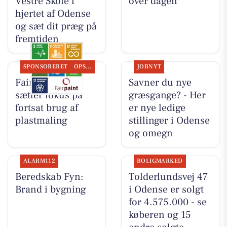
Vestre Skole i
over dagen
hjertet af Odense
og sæt dit præg på
fremtiden
SPONSORERET
OPSLAGSTAVLEN
JOBNYT
Fairpaint ApS
Savner du nye
sætter fokus på
græsgange? - Her
fortsat brug af
er nye ledige
plastmaling
stillinger i Odense
og omegn
ALARM112
BOLIGMARKED
Beredskab Fyn:
Tolderlundsvej 47
Brand i bygning
i Odense er solgt
for 4.575.000 - se
køberen og 15