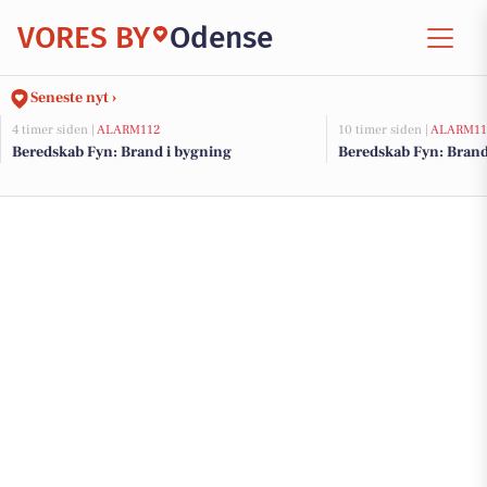
VORES BY
Odense
Seneste nyt ›
4 timer siden |
ALARM112
10 timer siden |
ALARM11
Beredskab Fyn: Brand i bygning
Beredskab Fyn: Brand