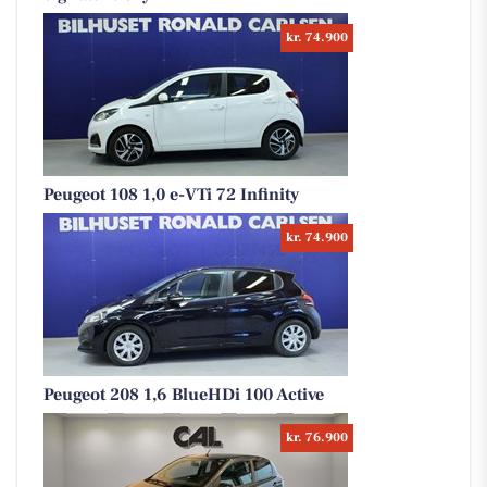
kr. 74.900
Peugeot 108 1,0 e-VTi 72 Infinity
kr. 74.900
Peugeot 208 1,6 BlueHDi 100 Active
kr. 76.900