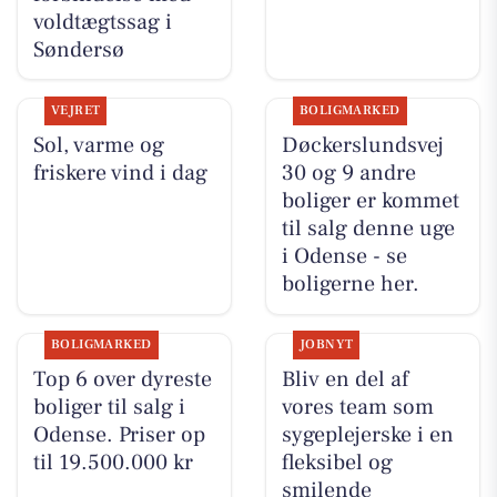
voldtægtssag i
Søndersø
VEJRET
BOLIGMARKED
Sol, varme og
Døckerslundsvej
friskere vind i dag
30 og 9 andre
boliger er kommet
til salg denne uge
i Odense - se
boligerne her.
BOLIGMARKED
JOBNYT
Top 6 over dyreste
Bliv en del af
boliger til salg i
vores team som
Odense. Priser op
sygeplejerske i en
til 19.500.000 kr
fleksibel og
smilende