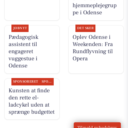
hjemmeplejegrup
pe i Odense
JOBNYT
DET SKER
Pædagogisk
Oplev Odense i
assistent til
Weekenden: Fra
engageret
Rundflyvning til
vuggestue i
Opera
Odense
SPONSORERET
SPONSORERET INDHOLD
Kunsten at finde
den rette el-
ladcykel uden at
sprænge budgettet
Tilmeld nyhedsbrev