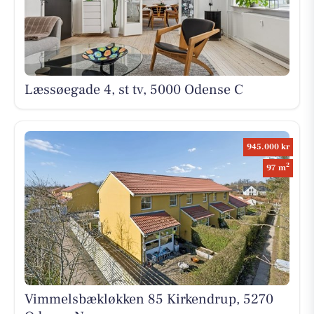
Læssøegade 4, st tv, 5000 Odense C
945.000 kr
2
97 m
Vimmelsbækløkken 85 Kirkendrup, 5270