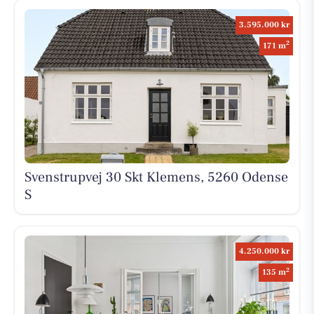
3.595.000 kr
2
171 m
Svenstrupvej 30 Skt Klemens, 5260 Odense
S
4.250.000 kr
2
135 m