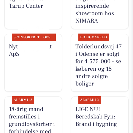
Tarup Center
inspirerende
showroom hos
NIMARA
SPONSORERET
OPSLAGSTAVLEN
BOLIGMARKED
Nyt fra Fairpaint
Tolderlundsvej 47
ApS
i Odense er solgt
for 4.575.000 - se
køberen og 15
andre solgte
boliger
ALARM112
ALARM112
18-årig mand
LIGE NU!
fremstilles i
Beredskab Fyn:
grundlovsforhør i
Brand i bygning
forbindelse med