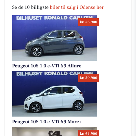
Se de 10 billigste
biler til salg i Odense her
kr. 56.900
Peugeot 108 1,0 e-VTi 69 Allure
kr. 59.900
Peugeot 108 1,0 e-VTi 69 More+
kr. 64.900