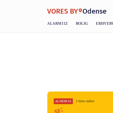
VORES BY
Odense
ALARM112
BOLIG
ERHVER
1 time siden
ALARM112