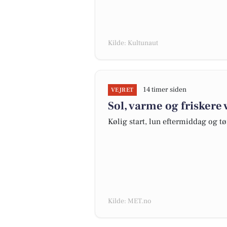
Kilde: Kultunaut
14 timer siden
VEJRET
Sol, varme og friskere 
Kølig start, lun eftermiddag og tør
Kilde: MET.no