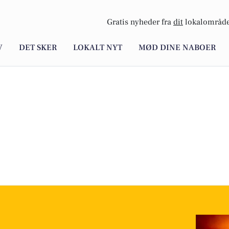
Gratis nyheder fra
dit
lokalområde
V
DET SKER
LOKALT NYT
MØD DINE NABOER