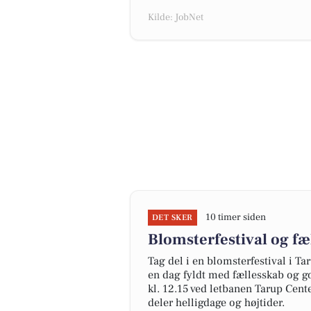
Kilde: JobNet
10 timer siden
DET SKER
Blomsterfestival og fæ
Tag del i en blomsterfestival i Ta
en dag fyldt med fællesskab og g
kl. 12.15 ved letbanen Tarup Cent
deler helligdage og højtider.