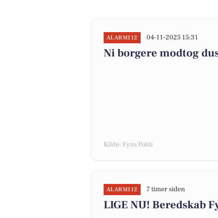
04-11-2025 15:31
ALARM112
Ni borgere modtog dusø
Kilde: Fyns Politi
7 timer siden
ALARM112
LIGE NU! Beredskab Fy