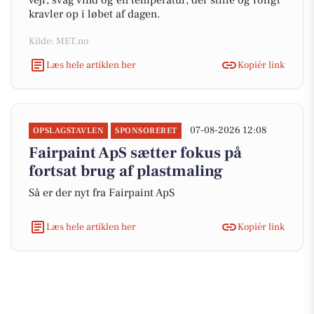
vejr, svag vind og en temperatur, der stille og roligt
kravler op i løbet af dagen.
Kilde: MET.no
Læs hele artiklen her
Kopiér link
07-08-2026 12:08
OPSLAGSTAVLEN
SPONSORERET
Fairpaint ApS sætter fokus på
fortsat brug af plastmaling
Så er der nyt fra Fairpaint ApS
Læs hele artiklen her
Kopiér link