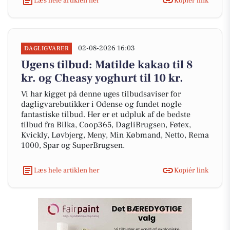
Læs hele artiklen her
Kopiér link
02-08-2026 16:03
DAGLIGVARER
Ugens tilbud: Matilde kakao til 8
kr. og Cheasy yoghurt til 10 kr.
Vi har kigget på denne uges tilbudsaviser for
dagligvarebutikker i Odense og fundet nogle
fantastiske tilbud. Her er et udpluk af de bedste
tilbud fra Bilka, Coop365, DagliBrugsen, Føtex,
Kvickly, Løvbjerg, Meny, Min Købmand, Netto, Rema
1000, Spar og SuperBrugsen.
Læs hele artiklen her
Kopiér link