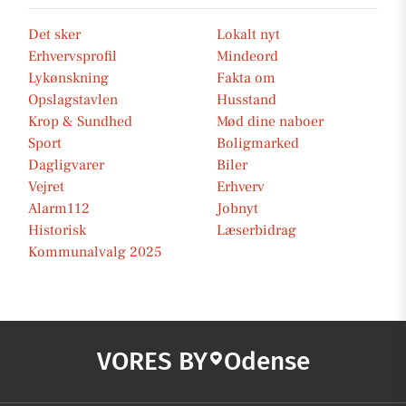
Det sker
Lokalt nyt
Erhvervsprofil
Mindeord
Lykønskning
Fakta om
Opslagstavlen
Husstand
Krop & Sundhed
Mød dine naboer
Sport
Boligmarked
Dagligvarer
Biler
Vejret
Erhverv
Alarm112
Jobnyt
Historisk
Læserbidrag
Kommunalvalg 2025
VORES BY
Odense