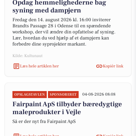
Opdag hemmelighederne bag
syning med dampjern
Fredag den 14. august 2026 kl. 16:00 inviterer
Brandts Passage 28 i Odense til en spændende
workshop, der vil ændre din opfattelse af syning.
Lær, hvordan du ved hjælp af et dampjern kan
forbedre dine syprojekter markant.
Kilde: Kultunaut
Læs hele artiklen her
Kopiér link
04-08-2026 08:08
OPSLAGSTAVLEN
SPONSORERET
Fairpaint ApS tilbyder bæredygtige
maleprodukter i Vejle
Så er der nyt fra Fairpaint ApS