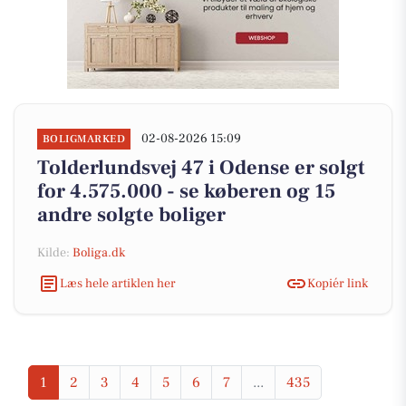
02-08-2026 15:09
BOLIGMARKED
Tolderlundsvej 47 i Odense er solgt
for 4.575.000 - se køberen og 15
andre solgte boliger
Kilde:
Boliga.dk
Læs hele artiklen her
Kopiér link
1
2
3
4
5
6
7
...
435