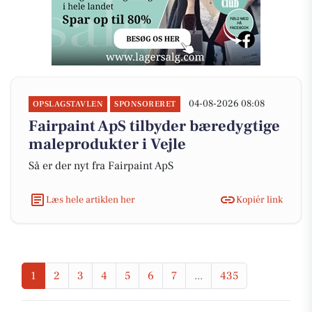
04-08-2026 08:08
OPSLAGSTAVLEN
SPONSORERET
Fairpaint ApS tilbyder bæredygtige
maleprodukter i Vejle
Så er der nyt fra Fairpaint ApS
Læs hele artiklen her
Kopiér link
1
2
3
4
5
6
7
...
435