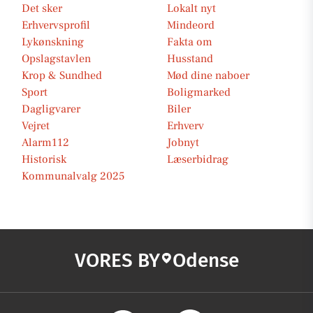
Det sker
Lokalt nyt
Erhvervsprofil
Mindeord
Lykønskning
Fakta om
Opslagstavlen
Husstand
Krop & Sundhed
Mød dine naboer
Sport
Boligmarked
Dagligvarer
Biler
Vejret
Erhverv
Alarm112
Jobnyt
Historisk
Læserbidrag
Kommunalvalg 2025
VORES BY
Odense