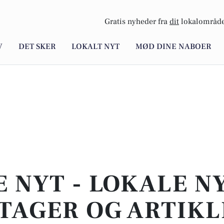
Gratis nyheder fra
dit
lokalområde
V
DET SKER
LOKALT NYT
MØD DINE NABOER
E NYT - LOKALE N
TAGER OG ARTIKL