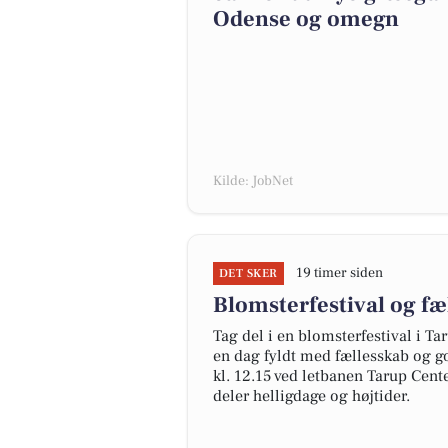
Odense og omegn
Kilde: JobNet
19 timer siden
DET SKER
Blomsterfestival og fæ
Tag del i en blomsterfestival i Ta
en dag fyldt med fællesskab og g
kl. 12.15 ved letbanen Tarup Cent
deler helligdage og højtider.