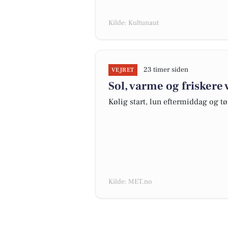
Kilde: Kultunaut
23 timer siden
VEJRET
Sol, varme og friskere 
Kølig start, lun eftermiddag og tør
Kilde: MET.no