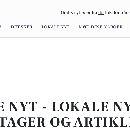
Gratis nyheder fra
dit
lokalområde
V
DET SKER
LOKALT NYT
MØD DINE NABOER
E NYT - LOKALE N
TAGER OG ARTIKL