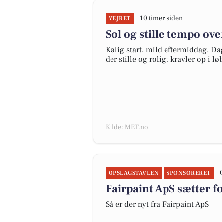
10 timer siden
VEJRET
Sol og stille tempo ov
Kølig start, mild eftermiddag. Da
der stille og roligt kravler op i lø
Kilde: MET.no
OPSLAGSTAVLEN
SPONSORERET
Fairpaint ApS sætter f
Så er der nyt fra Fairpaint ApS