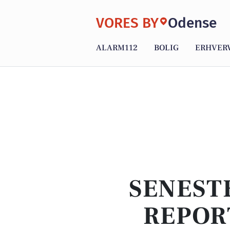
VORES BY
Odense
ALARM112
BOLIG
ERHVER
SENEST
REPOR