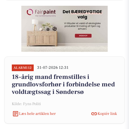
31-07-2026 12:31
ALARM112
18-årig mand fremstilles i
grundlovsforhør i forbindelse med
voldtægtssag i Søndersø
Kilde: Fyns Politi
Læs hele artiklen her
Kopiér link