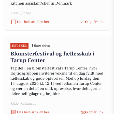
Kitchen assistant/chef in Denmark
Kilde: JobNet
Læs hele artiklen her
Kopiér link
1 time siden
DET SKER
Blomsterfestival og fællesskab i
Tarup Center
Tag del i en blomsterfestival i Tarup Center, hvor
Højtidsgruppen inviterer voksne til en dag fyldt med
fællesskab og gode oplevelser. Mød op lørdag den
15. august 2026 kl. 12.15 ved letbanen Tarup Center
og vær en del af en unik oplevelse, hvor deltagerne
deler helligdage og højtider.
Kilde: Kultunaut
Læs hele artiklen her
Kopiér link