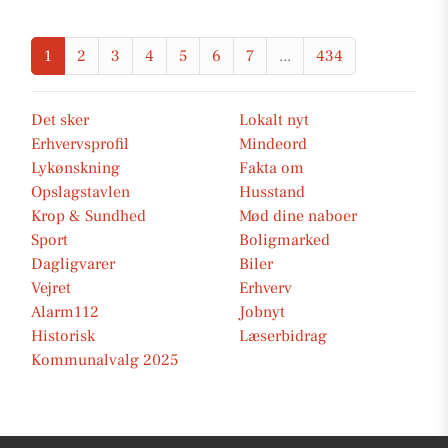
1
2
3
4
5
6
7
...
434
Det sker
Lokalt nyt
Erhvervsprofil
Mindeord
Lykønskning
Fakta om
Opslagstavlen
Husstand
Krop & Sundhed
Mød dine naboer
Sport
Boligmarked
Dagligvarer
Biler
Vejret
Erhverv
Alarm112
Jobnyt
Historisk
Læserbidrag
Kommunalvalg 2025